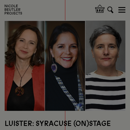
Overslaan
en
Hoofdnavigatie
naar
de
inhoud
gaan
LUISTER: SYRACUSE (ON)STAGE