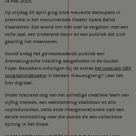
14 mei 2025
Op vrijdag 25 april ging onze nieuwste dansopera in
première in het monumentale theater Opera Ballet
Vlaanderen. Een avond om niet snel te vergeten: met een
volle zaal, een zinderend decor en een publiek dat zich
gewillig liet meevoeren.
Vooraf kreeg het geïnteresseerde publiek een
dramaturgische inleiding aangeboden in de Gustav
Foyer. Bezoekers ontvingen bij de entree
het speciale OBV
programmaboekje
in handen. Nieuwsgierig? Lees het
hier digitaal.
Onder toeziend oog van het volledige creatieve team van
vijftig mensen, een veelstemmig stadskoor en alle
coproducenten, zette onze intergenerationele cast een
eerste voorstelling neer die voelde als een collectieve
sprong in het diepe.