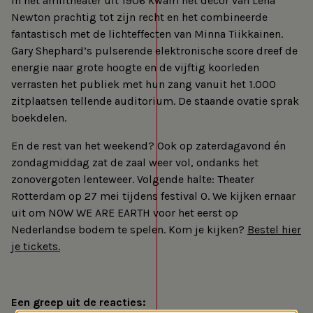
In het amfitheater uit 1906 kwam het decor van Lena
Newton prachtig tot zijn recht en het combineerde
fantastisch met de lichteffecten van Minna Tiikkainen.
Gary Shephard’s pulserende elektronische score dreef de
energie naar grote hoogte en de vijftig koorleden
verrasten het publiek met hun zang vanuit het 1.000
zitplaatsen tellende auditorium. De staande ovatie sprak
boekdelen.
En de rest van het weekend? Ook op zaterdagavond én
zondagmiddag zat de zaal weer vol, ondanks het
zonovergoten lenteweer. Volgende halte: Theater
Rotterdam op 27 mei tijdens festival O. We kijken ernaar
uit om NOW WE ARE EARTH voor het eerst op
Nederlandse bodem te spelen. Kom je kijken?
Bestel hier
je tickets.
Een greep uit de reacties: