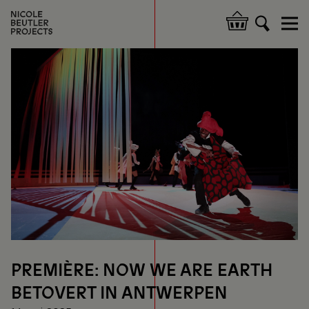
Overslaan
en
Hoofdnavigatie
naar
de
inhoud
gaan
PREMIÈRE: NOW WE ARE EARTH
BETOVERT IN ANTWERPEN