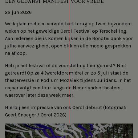
EEN GEDANST MANIFEST VOOR VREDE
22 jun 2026
We kijken met een vervuld hart terug op twee bijzondere
weken op het geweldige Oerol Festival op Terschelling.
Aan iedereen die is komen kijken in de Rondte: dank voor
jullie aanwezigheid, open blik en alle mooie gesprekken
na afloop.
Heb je het festival of de voorstelling hier gemist? Niet
getreurd! Op za 4 (wereldpremière) en zo 5 juli staat de
theaterversie in Podium Mozaïek tijdens Julidans. In het
najaar volgt een tour langs de Nederlandse theaters,
waarover later deze week meer.
Hierbij een impressie van ons Oerol debuut (fotograaf:
Geert Snoeijer / Oerol 2026)