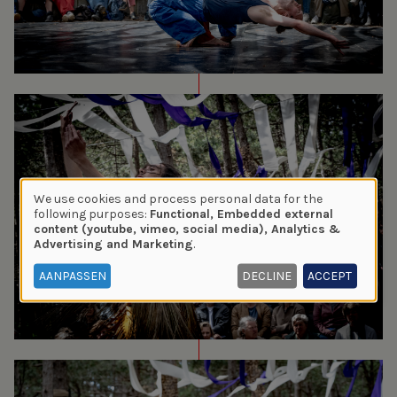
We use cookies and process personal data for the
Use
following purposes:
Functional, Embedded external
content (youtube, vimeo, social media), Analytics &
of
Advertising and Marketing
.
personal
data
AANPASSEN
DECLINE
ACCEPT
and
cookies