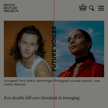
Overslaan
en
Hoofdnavigatie
naar
de
inhoud
gaan
Fotograaf Timo (links): Anna Perger | Fotograaf Lucinda (rechts): Juan
Carlos Villarroel
Een double bill over identiteit in beweging