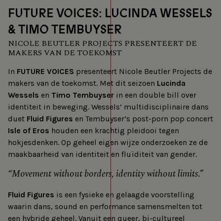
FUTURE VOICES: LUCINDA WESSELS
& TIMO TEMBUYSER
NICOLE BEUTLER PROJECTS PRESENTEERT DE
MAKERS VAN DE TOEKOMST
In
FUTURE VOICES
presenteert Nicole Beutler Projects de
makers van de toekomst. Met dit seizoen
Lucinda
Wessels
en
Timo Tembuyser
in een double bill over
identiteit in beweging. Wessels’ multidisciplinaire dans
duet
Fluid Figures
en Tembuyser’s post-porn pop concert
Isle of Eros
houden een krachtig pleidooi tegen
hokjesdenken. Op geheel eigen wijze onderzoeken ze de
maakbaarheid van identiteit en fluïditeit van gender.
Movement without borders, identity without limits.
Fluid Figures
is een fysieke en gelaagde voorstelling
waarin dans, sound en performance samensmelten tot
een hybride geheel. Vanuit een queer, bi-cultureel