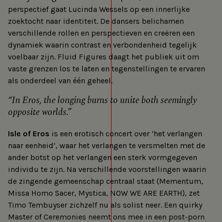
perspectief gaat Lucinda Wessels op een innerlijke
zoektocht naar identiteit. De dansers belichamen
verschillende rollen en perspectieven en creëren een
dynamiek waarin contrast en verbondenheid tegelijk
voelbaar zijn. Fluid Figures daagt het publiek uit om
vaste grenzen los te laten en tegenstellingen te ervaren
als onderdeel van één geheel.
In Eros, the longing burns to unite both seemingly
opposite worlds.
Isle of Eros
is een erotisch concert over ‘het verlangen
naar eenheid’, waar het verlangen te versmelten met de
ander botst op het verlangen een sterk vormgegeven
individu te zijn. Na verschillende voorstellingen waarin
de zingende gemeenschap centraal staat (Mementum,
Missa Homo Sacer, Mystica, NOW WE ARE EARTH), zet
Timo Tembuyser zichzelf nu als solist neer. Een quirky
Master of Ceremonies neemt ons mee in een post-porn