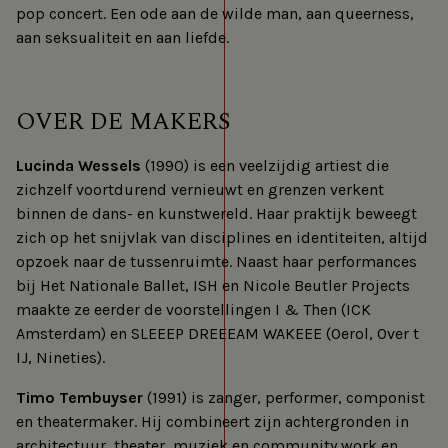
pop concert. Een ode aan de wilde man, aan queerness,
aan seksualiteit en aan liefde.
OVER DE MAKERS
Lucinda Wessels
(1990) is een veelzijdig artiest die
zichzelf voortdurend vernieuwt en grenzen verkent
binnen de dans- en kunstwereld. Haar praktijk beweegt
zich op het snijvlak van disciplines en identiteiten, altijd
opzoek naar de tussenruimte. Naast haar performances
bij Het Nationale Ballet, ISH en Nicole Beutler Projects
maakte ze eerder de voorstellingen I & Then (ICK
Amsterdam) en SLEEEP DREEEAM WAKEEE (Oerol, Over t
IJ, Nineties).
Timo Tembuyser
(1991) is zanger, performer, componist
en theatermaker. Hij combineert zijn achtergronden in
architectuur, theater, muziek en community work en