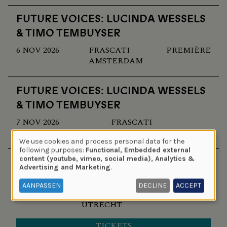
FUTURE VOICES: LUCINDA WESSELS
& TIMO TEMBUYSER
6 NOV 2026
FRASCATI
PREMIÈRE
AMSTERDAM
FUTURE VOICES: LUCINDA WESSELS
& TIMO TEMBUYSER
7 NOV 2026
FRASCATI
AMSTERDAM
We use cookies and process personal data for the
Use
following purposes:
Functional, Embedded external
content (youtube, vimeo, social media), Analytics &
FUTURE VOICES: LUCINDA WESSELS
of
Advertising and Marketing
.
personal
& TIMO TEMBUYSER
data
AANPASSEN
DECLINE
ACCEPT
11 NOV 2026
STADSSCHOUWBURG UTRECHT
and
UTRECHT
cookies
TICKETS