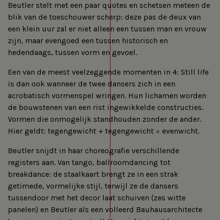
Beutler stelt met een paar quotes en schetsen meteen de
blik van de toeschouwer scherp: deze pas de deux van
een klein uur zal er niet alleen een tussen man en vrouw
zijn, maar evengoed een tussen historisch en
hedendaags, tussen vorm en gevoel.
Een van de meest veelzeggende momenten in 4: Still life
is dan ook wanneer de twee dansers zich in een
acrobatisch vormenspel wringen. Hun lichamen worden
de bouwstenen van een rist ingewikkelde constructies.
Vormen die onmogelijk standhouden zonder de ander.
Hier geldt: tegengewicht + tegengewicht = evenwicht.
Beutler snijdt in haar choreografie verschillende
registers aan. Van tango, ballroomdancing tot
breakdance: de staalkaart brengt ze in een strak
getimede, vormelijke stijl, terwijl ze de dansers
tussendoor met het decor laat schuiven (zes witte
panelen) en Beutler als een volleerd Bauhausarchitecte