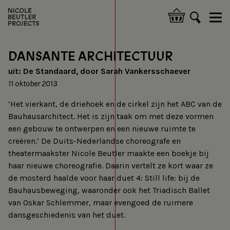
Overslaan
en
Hoofdnavigatie
naar
de
inhoud
DANSANTE ARCHITECTUUR
gaan
uit: De Standaard, door Sarah Vankersschaever
11 oktober 2013
‘Het vierkant, de driehoek en de cirkel zijn het ABC van de
Bauhausarchitect. Het is zijn taak om met deze vormen
een gebouw te ontwerpen en een nieuwe ruimte te
creëren.’ De Duits-Nederlandse choreografe en
theatermaakster Nicole Beutler maakte een boekje bij
haar nieuwe choreografie. Daarin vertelt ze kort waar ze
de mosterd haalde voor haar duet 4: Still life: bij de
Bauhausbeweging, waaronder ook het Triadisch Ballet
van Oskar Schlemmer, maar evengoed de ruimere
dansgeschiedenis van het duet.